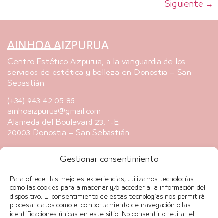
Siguiente
→
AINHOA AIZPURUA
Centro Estético Aizpurua, a la vanguardia de los
servicios de estética y belleza en Donostia – San
Sebastián.
(+34) 943 42 05 85
ainhoaizpurua@gmail.com
Alameda del Boulevard 23, 1-E
20003 Donostia – San Sebastián.
NUESTRAS MARCAS
Gestionar consentimiento
UTSUKUSY
DERMODER
Para ofrecer las mejores experiencias, utilizamos tecnologías
como las cookies para almacenar y/o acceder a la información del
THUYA
dispositivo. El consentimiento de estas tecnologías nos permitirá
procesar datos como el comportamiento de navegación o las
MCCM Medical Cosmetics
identificaciones únicas en este sitio. No consentir o retirar el