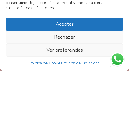
ACCURETT
consentimiento, puede afectar negativamente a ciertas
características y funciones.
AROSHA
INFORMACIÓN LEGAL
Aceptar
Aviso Legal
Política de Privacidad
Rechazar
Política de cookies
Ver preferencias
REGALA BELLEZA Y SALUD
Política de Cookies
Política de Privacidad
Regala belleza, regala salud con nuestros VALES
REGALO. Infórmate en el (+34) 943 42 05 85