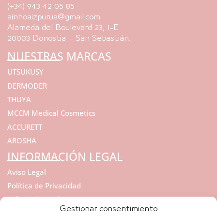
(+34) 943 42 05 85
ainhoaizpurua@gmail.com
Alameda del Boulevard 23, 1-E
20003 Donostia – San Sebastián.
NUESTRAS MARCAS
UTSUKUSY
DERMODER
THUYA
MCCM Medical Cosmetics
ACCURETT
AROSHA
INFORMACIÓN LEGAL
Aviso Legal
Política de Privacidad
Política de cookies
Gestionar consentimiento
REGALA BELLEZA Y SALUD