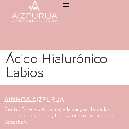
Ácido Hialurónico
Labios
AINHOA AIZPURUA
Centro Estético Aizpurua, a la vanguardia de los
servicios de estética y belleza en Donostia – San
Sebastián.