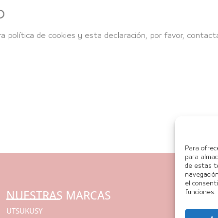
o
 política de cookies y esta declaración, por favor, contac
Para ofrec
para almac
de estas t
navegación 
el consent
NUESTRAS MARCAS
R
funciones.
UTSUKUSY
R