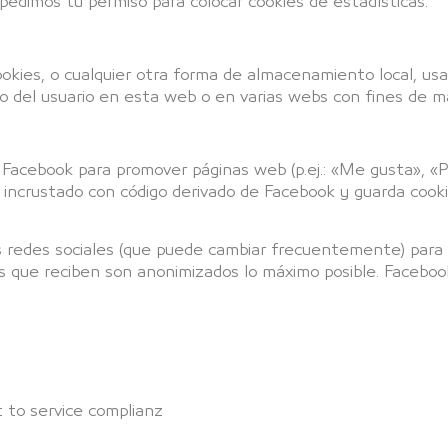
pedimos tu permiso para colocar cookies de estadísticas.
kies, o cualquier otra forma de almacenamiento local, usad
o del usuario en esta web o en varias webs con fines de ma
cebook para promover páginas web (p.ej.: «Me gusta», «Pine
incrustado con código derivado de Facebook y guarda cooki
stas redes sociales (que puede cambiar frecuentemente) par
s que reciben son anonimizados lo máximo posible. Faceboo
 to service complianz