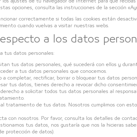
r los ajustes de tu navegador de Internet para que reciba
stas opciones, consulta las instrucciones de la sección «A
ionar correctamente si todas las cookies están desactivad
miento cuando vuelvas a visitar nuestras webs.
respecto a los datos perso
a tus datos personales:
itan tus datos personales, qué sucederá con ellos y duran
cceder a tus datos personales que conocemos.
 a completar, rectificar, borrar o bloquear tus datos perso
sar tus datos, tienes derecho a revocar dicho consentimie
derecho a solicitar todos tus datos personales al responsab
atamiento.
al tratamiento de tus datos. Nosotros cumplimos con esto,
ta con nosotros. Por favor, consulta los detalles de contac
estionamos tus datos, nos gustaría que nos la hicieras sab
 de protección de datos).