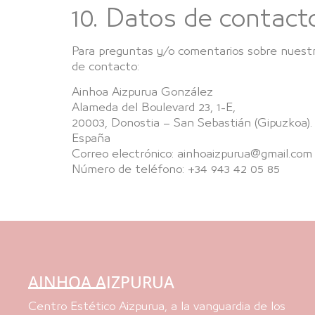
10. Datos de contact
Para preguntas y/o comentarios sobre nuestra
de contacto:
Ainhoa Aizpurua González
Alameda del Boulevard 23, 1-E,
20003, Donostia – San Sebastián (Gipuzkoa).
España
Correo electrónico: ainhoaizpurua@gmail.com
Número de teléfono: +34 943 42 05 85
AINHOA AIZPURUA
Centro Estético Aizpurua, a la vanguardia de los