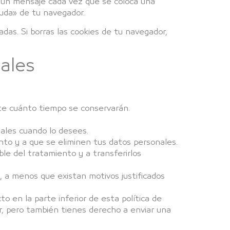
s un mensaje cada vez que se coloca una
yuda» de tu navegador.
as. Si borras las cookies de tu navegador,
nales
te cuánto tiempo se conservarán.
nales cuando lo desees.
nto y a que se eliminen tus datos personales.
le del tratamiento y a transferirlos
 a menos que existan motivos justificados
to en la parte inferior de esta política de
er, pero también tienes derecho a enviar una