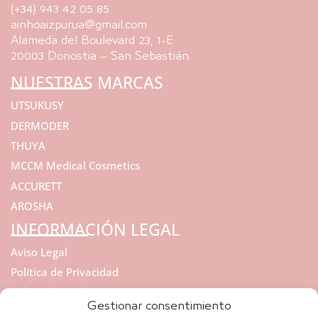
(+34) 943 42 05 85
ainhoaizpurua@gmail.com
Alameda del Boulevard 23, 1-E
20003 Donostia – San Sebastián.
NUESTRAS MARCAS
UTSUKUSY
DERMODER
THUYA
MCCM Medical Cosmetics
ACCURETT
AROSHA
INFORMACIÓN LEGAL
Aviso Legal
Política de Privacidad
Política de cookies
Gestionar consentimiento
REGALA BELLEZA Y SALUD