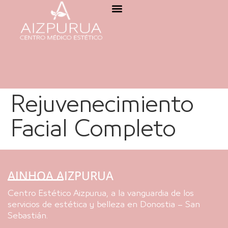
Rejuvenecimiento
Facial Completo
AINHOA AIZPURUA
Centro Estético Aizpurua, a la vanguardia de los
servicios de estética y belleza en Donostia – San
Sebastián.