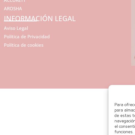
AROSHA
INFORMACIÓN LEGAL
Aviso Legal
Política de Privacidad
Política de cookies
Para ofrec
para almac
de estas t
navegación 
el consent
funciones.