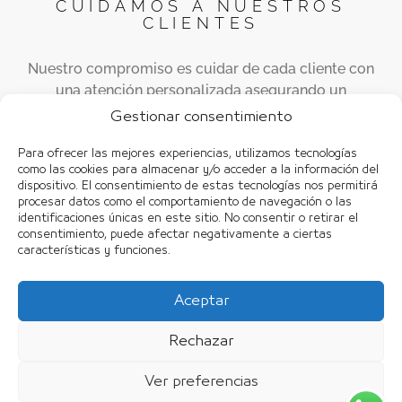
CUIDAMOS A NUESTROS
CLIENTES
Nuestro compromiso es cuidar de cada cliente con
una atención personalizada asegurando un
ambiente de bienestar que transmite seguridad,
Gestionar consentimiento
confianza y tranquilidad
Para ofrecer las mejores experiencias, utilizamos tecnologías
como las cookies para almacenar y/o acceder a la información del
dispositivo. El consentimiento de estas tecnologías nos permitirá
procesar datos como el comportamiento de navegación o las
identificaciones únicas en este sitio. No consentir o retirar el
consentimiento, puede afectar negativamente a ciertas
características y funciones.
¿PORQUÉ ELEGIR CENTRO
AIZPURUA?
Aceptar
Trabajamos siempre de manera individualizada,
eligiendo los tratamientos y productos más
Rechazar
adecuados para cada paciente, garantizando un
cuidado único y personalizado.
Ver preferencias