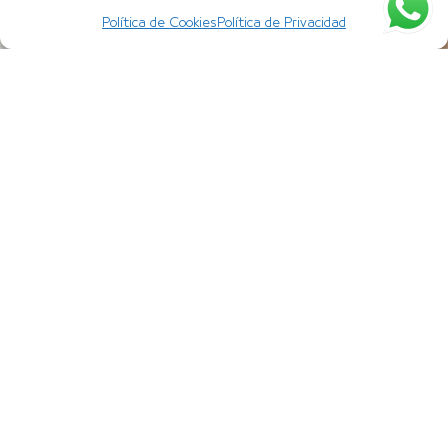
Política de Cookies
Política de Privacidad
SOLICITAR CITA PREVIA
AINHOA AIZPURUA
Centro Estético Aizpurua, a la vanguardia de los
servicios de estética y belleza en Donostia – San
Sebastián.
(+34) 943 42 05 85
ainhoaizpurua@gmail.com
Alameda del Boulevard 23, 1-E
20003 Donostia – San Sebastián.
NUESTRAS MARCAS
UTSUKUSY