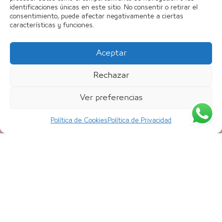
Aviso Legal
identificaciones únicas en este sitio. No consentir o retirar el
Política de Privacidad
consentimiento, puede afectar negativamente a ciertas
características y funciones.
Política de cookies
REGALA BELLEZA Y SALUD
Aceptar
Regala belleza, regala salud con nuestros VALES
REGALO. Infórmate en el (+34) 943 42 05 85
Rechazar
Ver preferencias
Política de Cookies
Política de Privacidad