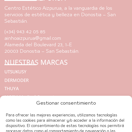
Centro Estético Aizpurua, a la vanguardia de los
servicios de estética y belleza en Donostia – San
Sebastián.
(+34) 943 42 05 85
ainhoaizpurua@gmail.com
Alameda del Boulevard 23, 1-E
20003 Donostia – San Sebastián.
NUESTRAS MARCAS
UTSUKUSY
DERMODER
THUYA
MCCM Medical Cosmetics
Gestionar consentimiento
ACCURETT
AROSHA
Para ofrecer las mejores experiencias, utilizamos tecnologías
INFORMACIÓN LEGAL
como las cookies para almacenar y/o acceder a la información del
dispositivo. El consentimiento de estas tecnologías nos permitirá
procesar datos como el comportamiento de navegación o las